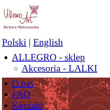
Polski
|
English
ALLEGRO - sklep
Akcesoria - LALKI
O nas
FAQ
Kontakt