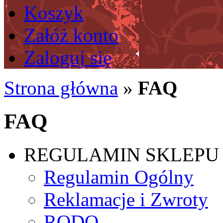
Koszyk
Załóż konto
Zaloguj się
Strona główna
»
FAQ
FAQ
REGULAMIN SKLEPU
Regulamin Ogólny
Reklamacje i Zwroty
RODO