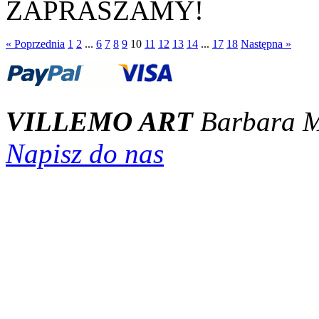
ZAPRASZAMY!
« Poprzednia
1
2
...
6
7
8
9
10
11
12
13
14
...
17
18
Następna »
VILLEMO ART
Barbara M
Napisz do nas