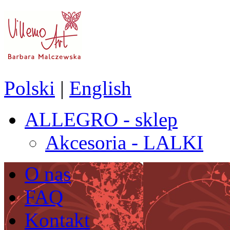
Polski
|
English
ALLEGRO - sklep
Akcesoria - LALKI
O nas
FAQ
Kontakt