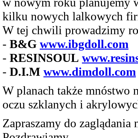
w nowym roku planujemy wp
kilku nowych lalkowych fi
W tej chwili prowadzimy r
-
B&G
www.ibgdoll.com
-
RESINSOUL
www.resin
-
D.I.M
www.dimdoll.com
W planach także mnóstwo n
oczu szklanych i akrylowych,
Zapraszamy do zaglądania n
Pozdrawiamy