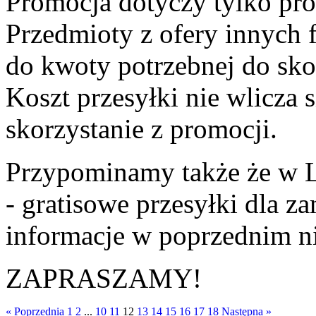
Promocja dotyczy tylko pr
Przedmioty z ofery innych f
do kwoty potrzebnej do sko
Koszt przesyłki nie wlicza 
skorzystanie z promocji.
Przypominamy także że w L
- gratisowe przesyłki dla 
informacje w poprzednim ni
ZAPRASZAMY!
« Poprzednia
1
2
...
10
11
12
13
14
15
16
17
18
Następna »