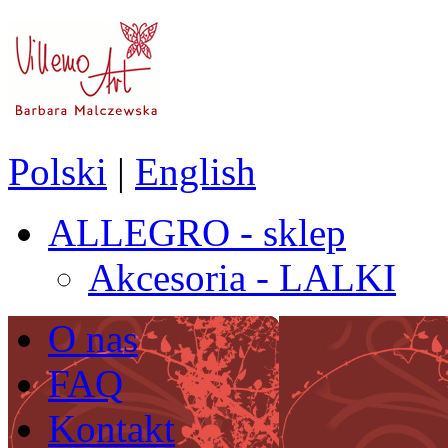
Polski
|
English
ALLEGRO - sklep
Akcesoria - LALKI
O nas
FAQ
Kontakt